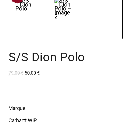
S/S Dion Polo
79.00
€
50.00
€
L
L
e
e
p
p
r
r
i
i
marque
x
x
Carhartt WIP
i
a