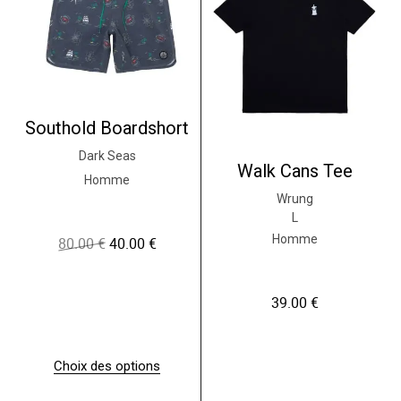
Southold Boardshort
Dark Seas
Walk Cans Tee
Homme
Wrung
L
Homme
80.00
€
40.00
€
L
L
e
e
p
p
r
r
39.00
€
i
i
x
x
i
a
n
c
Choix des options
i
t
C
t
u
e