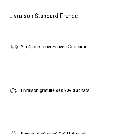
9
0
.
Livraison Standard France
0
€
0
.
2 à 4 jours ouvrés avec Colissimo
€
.
Livraison gratuite dès 90€ d'achats
Paiement sécurisé Crédit Agricole