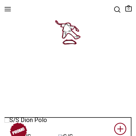
0
PROM
O