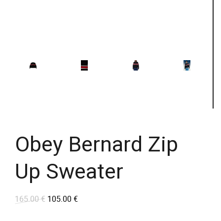
Obey Bernard Zip
Up Sweater
165.00
€
105.00
€
L
L
e
e