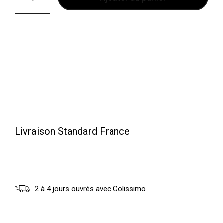
i
:
t
1
0
:
5
1
.
6
0
5
0
.
0
€
Livraison Standard France
0
.
€
.
2 à 4 jours ouvrés avec Colissimo