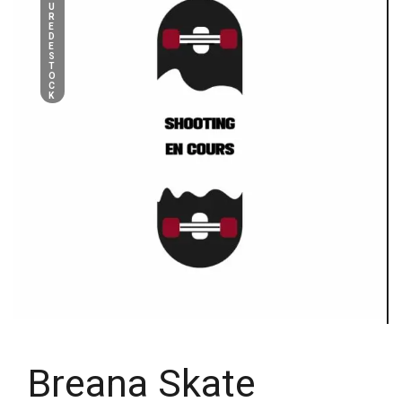
U
R
E
D
E
S
T
O
C
K
Breana Skate