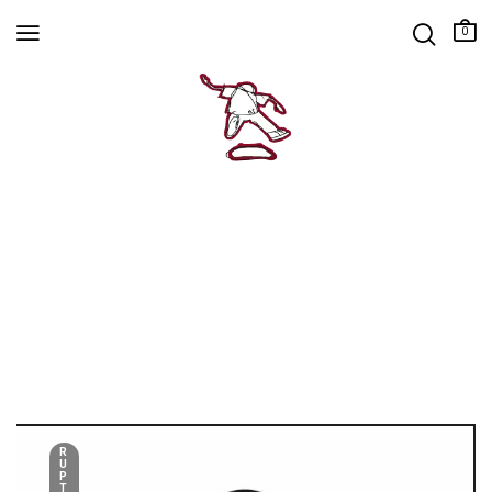
0
R
U
P
T