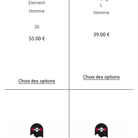
Element
L
Homme
Homme
26
39.00
€
55.00
€
Choix des options
Choix des options
C
C
e
e
p
p
r
r
o
o
d
d
u
u
i
i
t
t
a
a
p