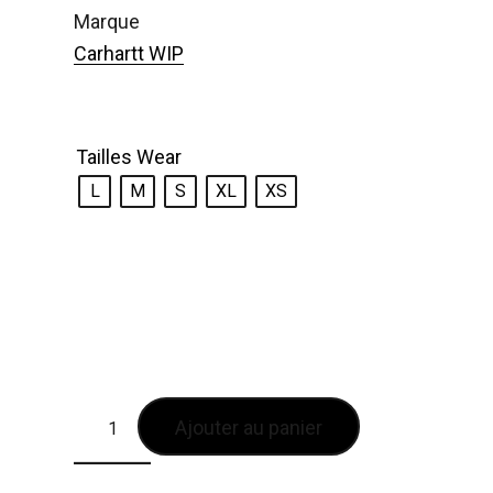
marque
Carhartt WIP
Tailles Wear
L
M
S
XL
XS
Ajouter au panier