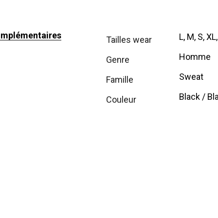
omplémentaires
L, M, S, XL
tailles wear
Homme
genre
Sweat
famille
Black / Bl
couleur