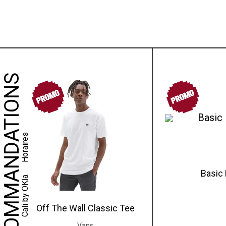
NOS RECOMMANDATIONS
PROMO
PROMO
Horaires
Basic 
Cali by OKla
Off The Wall Classic Tee
Vans