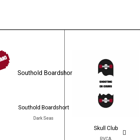
OMO
Southold Boardshort
Dark Seas
Skull Club
RVCA