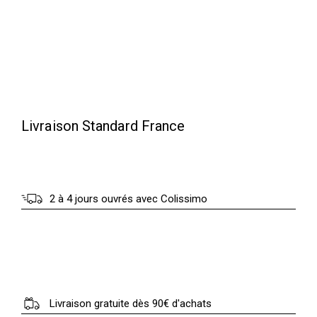
t
6
5
:
.
9
0
9
0
.
Livraison Standard France
0
€
0
.
2 à 4 jours ouvrés avec Colissimo
€
.
Livraison gratuite dès 90€ d'achats