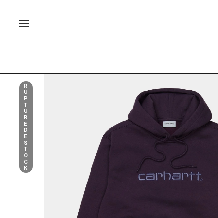
R
U
P
T
U
R
E
D
E
S
T
O
C
K