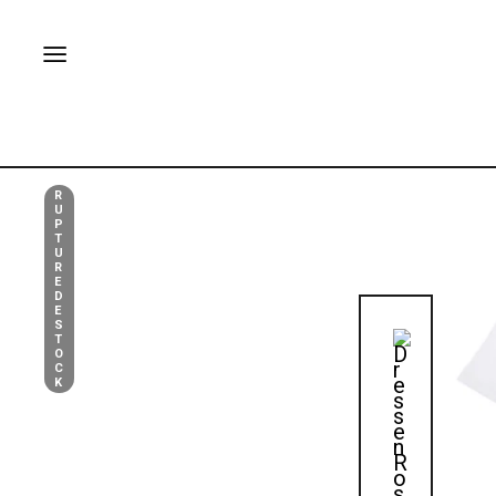
R
U
P
T
U
R
E
D
E
S
T
O
C
K