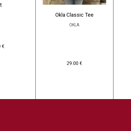
t
Okla Classic Tee
OKLA
0
€
29.00
€
C
e
p
r
o