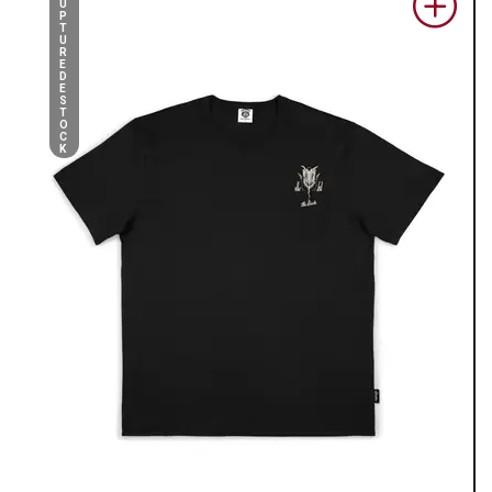
U
P
T
U
R
E
D
E
S
T
O
C
K