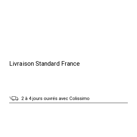
5
:
.
5
0
5
0
.
0
€
0
.
Livraison Standard France
€
.
2 à 4 jours ouvrés avec Colissimo