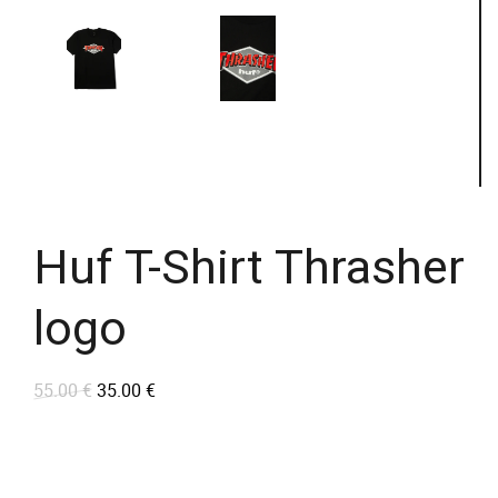
Huf T-Shirt Thrasher
logo
55.00
€
35.00
€
L
L
e
e
p
p
r
r