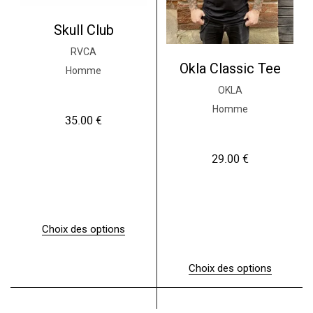
Skull Club
RVCA
Okla Classic Tee
Homme
OKLA
Homme
35.00
€
29.00
€
Choix des options
C
e
p
Choix des options
r
C
o
e
d
p