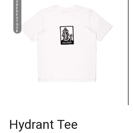
U
R
E
D
E
S
T
O
C
K
Hydrant Tee