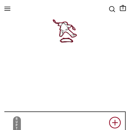
0
R
U
P
T