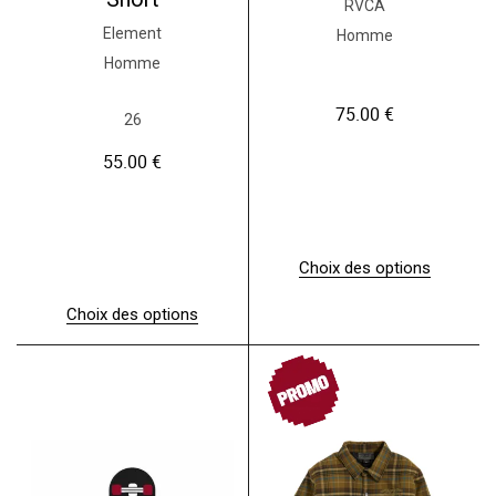
RVCA
Element
Homme
Homme
75.00
€
26
55.00
€
Choix des options
C
e
Choix des options
p
C
r
e
o
PROMO
p
d
r
u
o
i
d
t
u
a
i
p
t