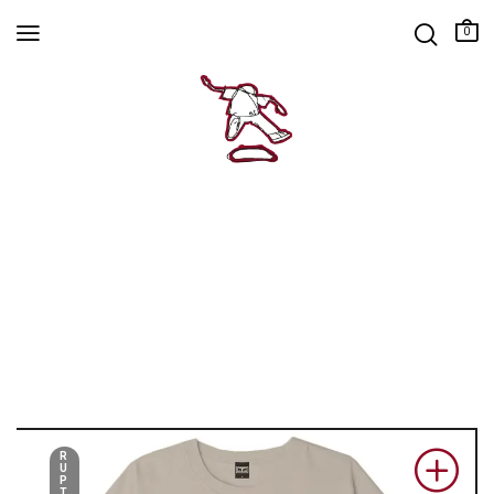
0
R
U
P
T