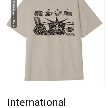
U
R
E
D
E
S
T
O
C
K
International