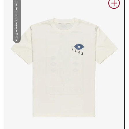
U
P
T
U
R
E
D
E
S
T
O
C
K