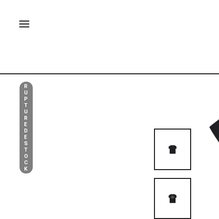
R
U
P
T
U
R
E
D
E
S
T
O
C
K