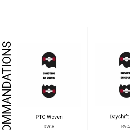
NOS RECOMMANDATIONS
Dayshift 
PTC Woven
RVC
RVCA