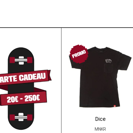
PROMO
Dice
MNKR