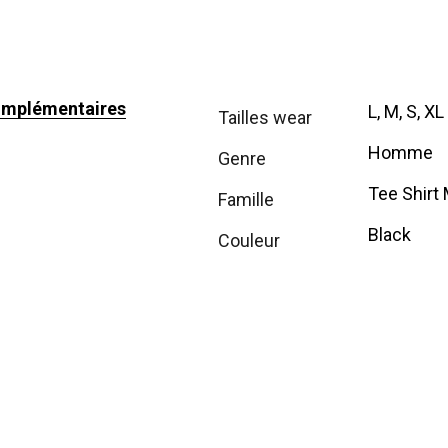
omplémentaires
L, M, S, XL
tailles wear
Homme
genre
Tee Shirt
famille
Black
couleur