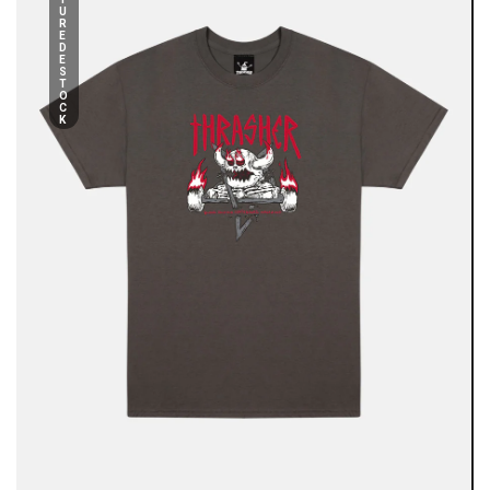
U
R
E
D
E
S
T
O
C
K