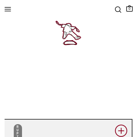
0
R
U
P
T