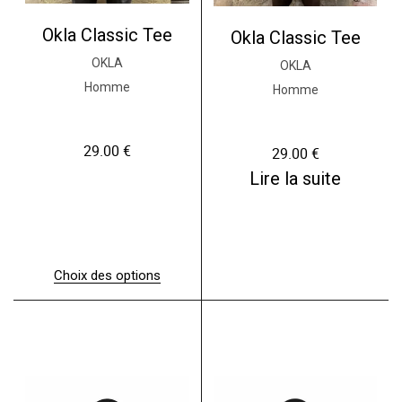
Okla Classic Tee
Okla Classic Tee
OKLA
OKLA
Homme
Homme
29.00
€
29.00
€
Lire la suite
Choix des options
C
e
p
r
o
d
u