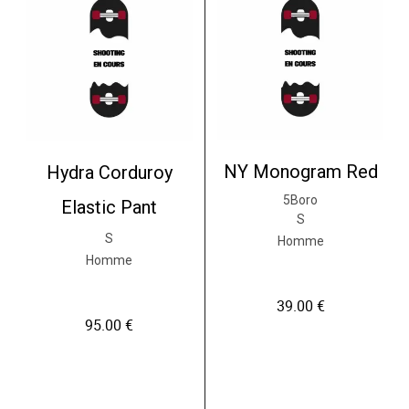
i
t
a
p
l
u
s
i
e
u
r
NY Monogram Red
Hydra Corduroy
s
v
5Boro
Elastic Pant
a
S
r
S
Homme
i
Homme
a
t
i
39.00
€
o
95.00
€
n
s
.
L
e