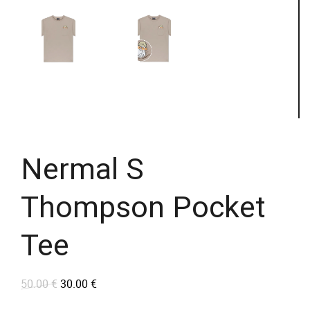
Nermal S
Thompson Pocket
Tee
50.00
€
30.00
€
L
L
e
e