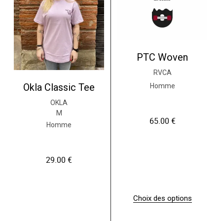
PTC Woven
RVCA
Okla Classic Tee
Homme
OKLA
M
65.00
€
Homme
29.00
€
Choix des options
C
e