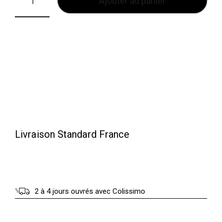
Ajouter au panier
i
:
t
3
0
:
.
5
0
0
0
.
0
€
0
.
Livraison Standard France
€
.
2 à 4 jours ouvrés avec Colissimo