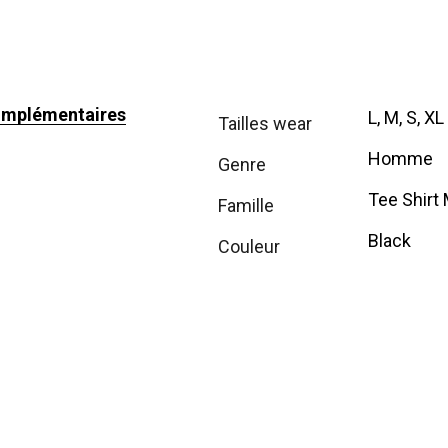
omplémentaires
L, M, S, XL
tailles wear
Homme
genre
Tee Shirt
famille
Black
couleur