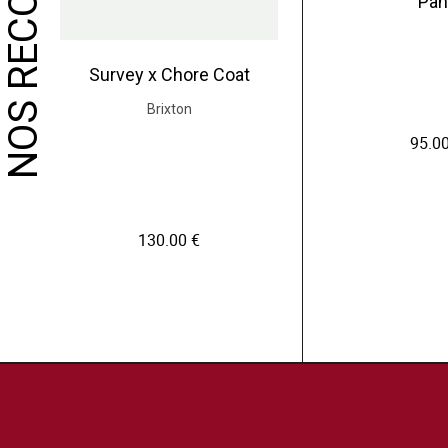
Pan
Survey x Chore Coat
Brixton
95.0
130.00
€
C
e
p
r
o
C
d
e
u
p
i
r