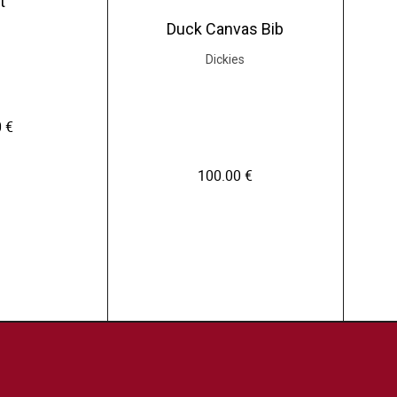
t
Duck Canvas Bib
Dickies
0
€
100.00
€
C
e
p
r
o