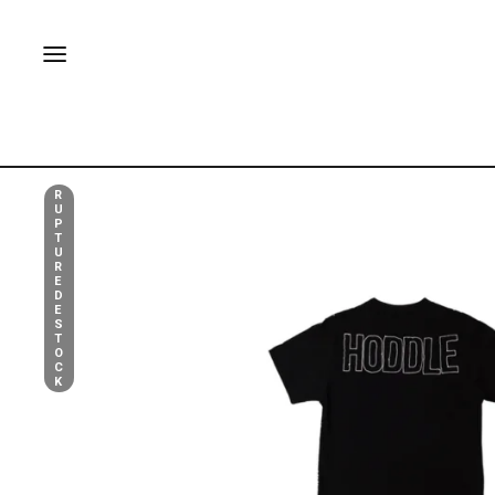
R
U
P
T
U
R
E
D
E
S
T
O
C
K