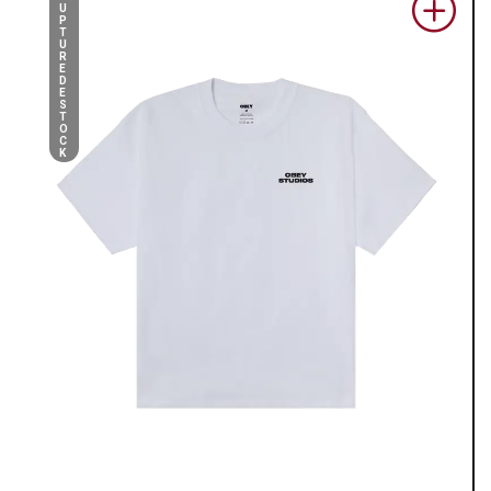
U
P
T
U
R
E
D
E
S
T
O
C
K