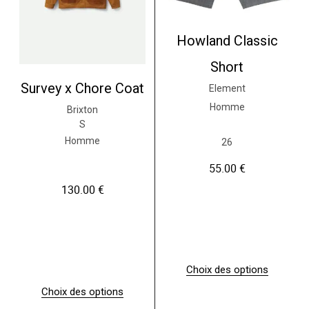
u
r
r
s
s
v
Howland Classic
v
a
a
r
r
Short
i
i
a
Survey x Chore Coat
Element
a
t
t
Homme
i
Brixton
i
o
S
o
n
n
Homme
26
s
s
.
.
55.00
€
L
L
e
130.00
€
e
s
s
o
o
p
p
t
t
i
i
o
o
Choix des options
n
n
C
s
s
Choix des options
e
p
p
C
p
e