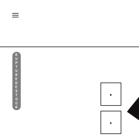
R
U
P
T
U
R
E
D
E
S
T
O
C
K