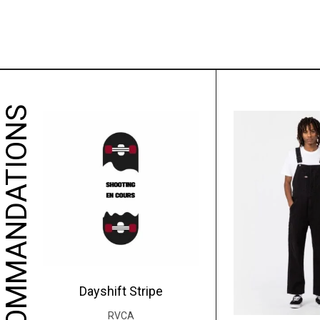
NOS RECOMMANDATIONS
Dayshift Stripe
RVCA