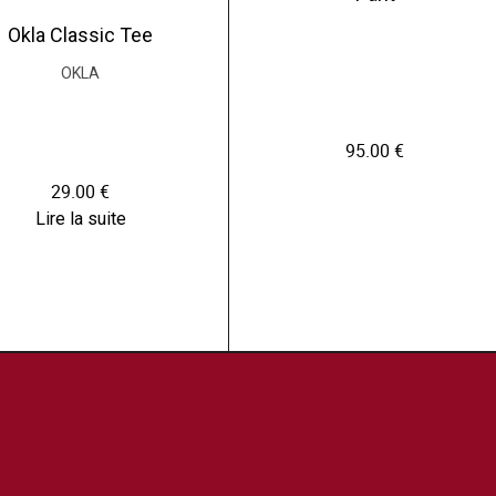
Okla Classic Tee
OKLA
95.00
€
29.00
€
Lire la suite
C
e
p
r
o
d
u
i