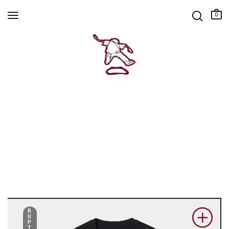
0
R
U
P
T