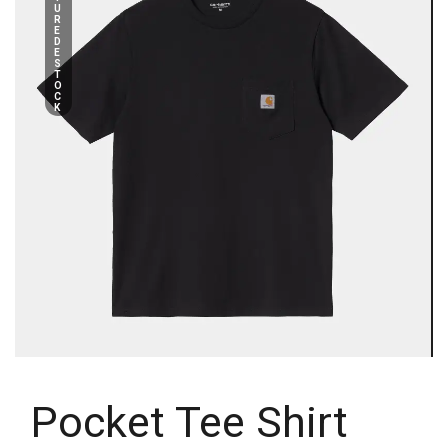
U
R
E
D
E
S
T
O
C
K
Pocket Tee Shirt