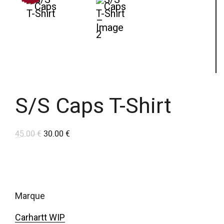
S/S Caps T-Shirt
45.00
€
30.00
€
L
L
e
e
p
p
r
r
marque
i
i
x
x
Carhartt WIP