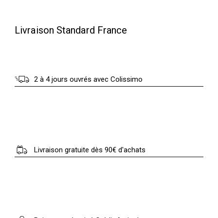
5
0
.
Livraison Standard France
0
€
0
.
2 à 4 jours ouvrés avec Colissimo
€
.
Livraison gratuite dès 90€ d'achats