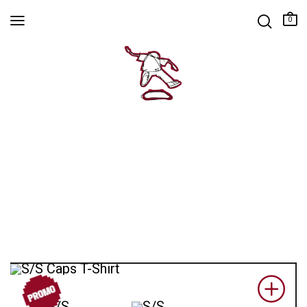
0
PROM
O