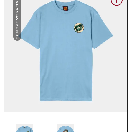
P
T
U
R
E
D
E
S
T
O
C
K