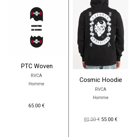
PTC Woven
RVCA
Cosmic Hoodie
Homme
RVCA
Homme
65.00
€
80.00
€
55.00
€
L
L
e
e
p
p
r
r