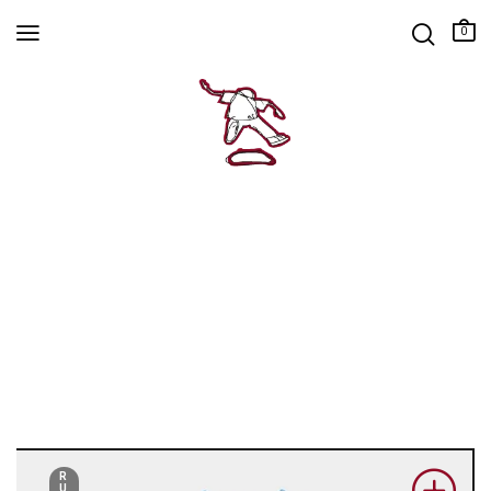
0
R
U