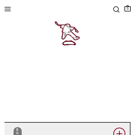
0
R
U