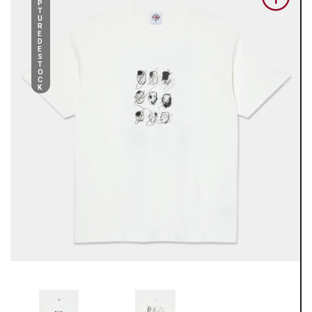
P
T
U
R
E
D
E
S
T
O
C
K