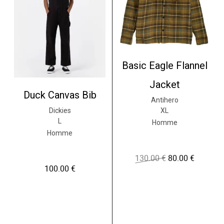
Basic Eagle Flannel
Jacket
Duck Canvas Bib
Antihero
XL
Dickies
L
Homme
Homme
130.00
€
80.00
€
L
L
e
e
100.00
€
p
p
r
r
i
i
x
x
i
a
n
c