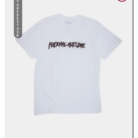
T
U
R
E
D
E
S
T
O
C
K