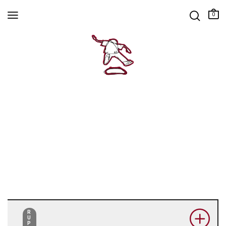
0
R
U
P