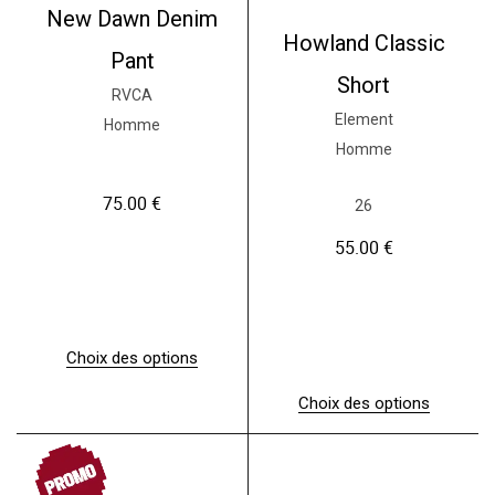
New Dawn Denim
Howland Classic
Pant
Short
RVCA
Element
Homme
Homme
75.00
€
26
55.00
€
Choix des options
C
e
Choix des options
p
C
r
e
o
PROMO
p
d
r