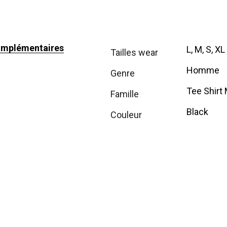
omplémentaires
L, M, S, XL
tailles wear
Homme
genre
Tee Shirt
famille
Black
couleur