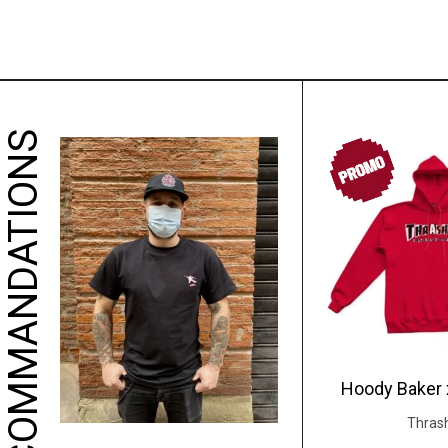
NOS RECOMMANDATIONS
PROMO
Hoody Baker 
Thras