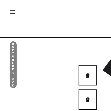
R
U
P
T
U
R
E
D
E
S
T
O
C
K