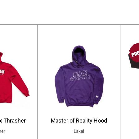
PR
x Thrasher
Master of Reality Hood
her
Lakai