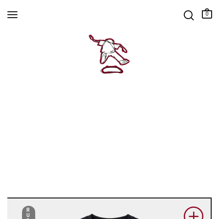
0
R
U