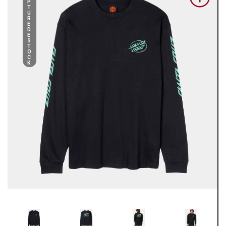
P
T
U
R
E
D
E
S
T
O
C
K