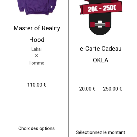
Master of Reality
Hood
e-Carte Cadeau
Lakai
S
OKLA
Homme
110.00
€
20.00
€
250.00
€
P
–
l
a
g
e
d
e
p
Choix des options
r
Sélectionnez le montant
C