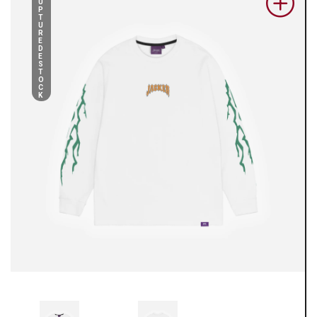
U
P
T
U
R
E
D
E
S
T
O
C
K