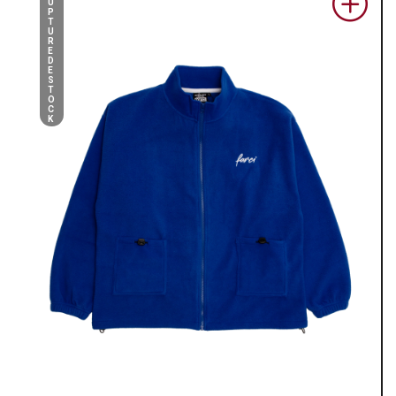
U
P
T
U
R
E
D
E
S
T
O
C
K