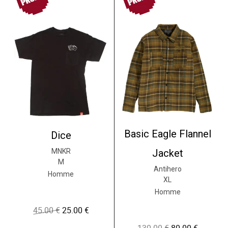
Basic Eagle Flannel
Dice
MNKR
Jacket
M
Antihero
Homme
XL
Homme
45.00
€
25.00
€
L
L
e
e
L
L
p
p