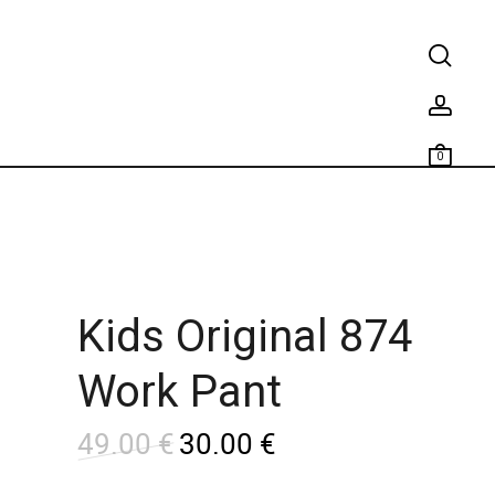
0
Kids Original 874
Work Pant
49.00
€
30.00
€
L
L
e
e