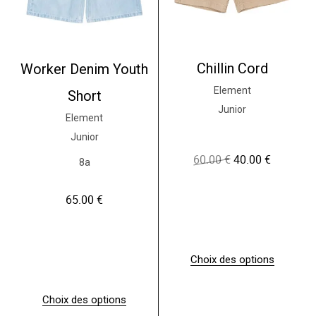
Chillin Cord
Worker Denim Youth
Element
Short
Junior
Element
Junior
60.00
€
40.00
€
L
L
8a
e
e
p
p
r
r
65.00
€
i
i
x
x
i
a
n
c
Choix des options
i
t
C
t
u
e
i
e
p
a
l
Choix des options
r
l
e
C