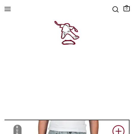
0
R
U
P