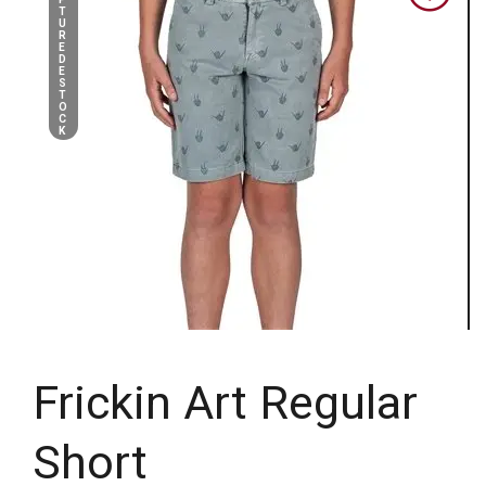
T
U
R
E
D
E
S
T
O
C
K
Frickin Art Regular
Short