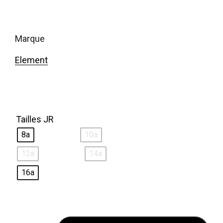
p
p
r
r
i
i
marque
x
x
Element
i
a
n
c
i
t
t
u
Tailles JR
i
e
8a
10a
a
l
12a
14a
l
e
é
s
16a
t
t
a
i
: