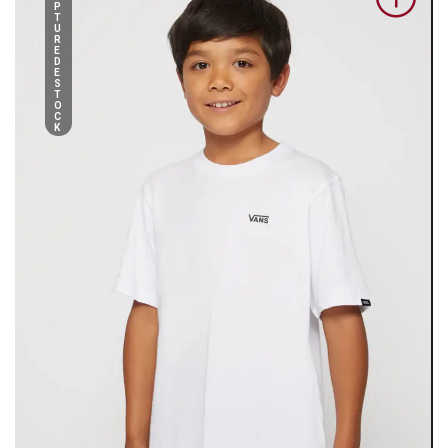
P
T
U
R
E
D
E
S
T
O
C
K