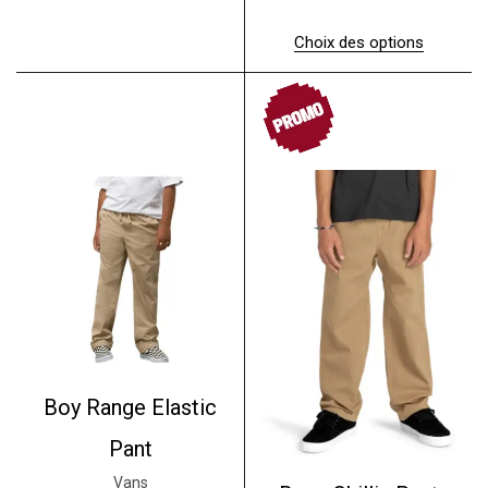
p
a
l
r
l
e
Choix des options
o
é
s
C
d
t
t
e
u
a
PROMO
p
i
i
:
r
t
t
3
o
a
0
d
p
:
.
u
l
5
0
i
u
0
0
t
s
.
a
i
0
€
p
e
0
.
l
u
u
r
€
s
s
.
i
v
e
a
u
r
r
Boy Range Elastic
i
s
a
v
t
Pant
a
i
r
Vans
o