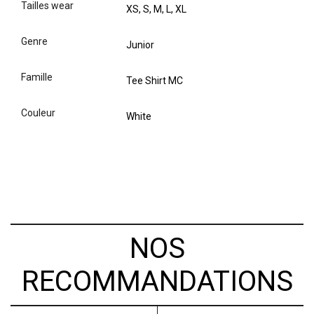
tailles wear
XS, S, M, L, XL
genre
Junior
famille
Tee Shirt MC
couleur
White
NOS
RECOMMANDATIONS