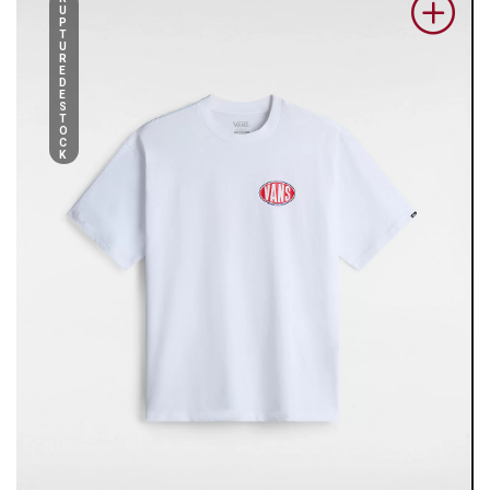
U
P
T
U
R
E
D
E
S
T
O
C
K