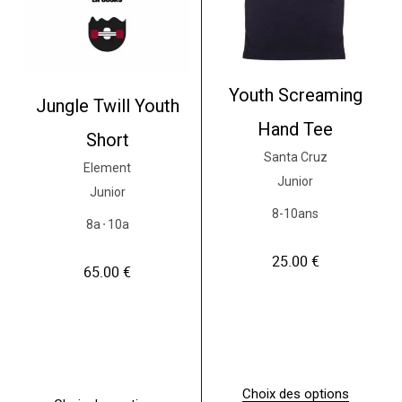
s
u
i
s
e
i
u
e
r
u
s
r
Youth Screaming
Jungle Twill Youth
v
s
a
v
Hand Tee
Short
r
a
i
r
Santa Cruz
Element
a
i
Junior
t
a
Junior
i
t
8-10ans
o
i
8a
10a
●
n
o
s
n
25.00
€
.
s
65.00
€
L
.
e
L
s
e
o
s
p
o
t
p
i
t
Choix des options
o
i