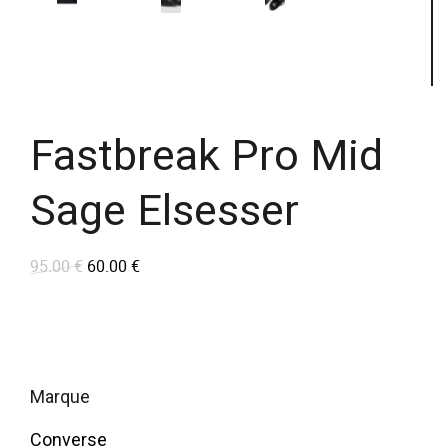
Fastbreak Pro Mid
Sage Elsesser
95.00
€
60.00
€
L
L
e
e
p
p
r
r
i
i
marque
x
x
Converse