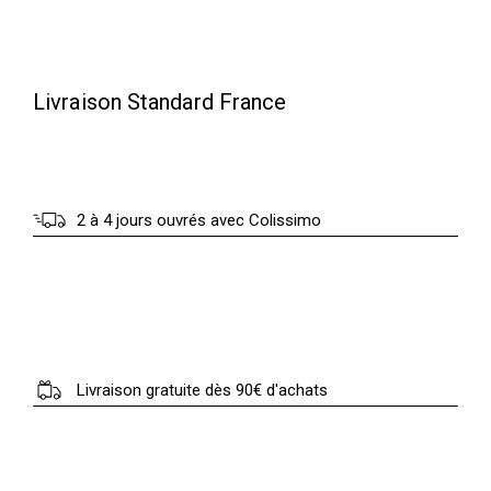
5
0
.
0
€
Livraison Standard France
0
.
€
2 à 4 jours ouvrés avec Colissimo
.
Livraison gratuite dès 90€ d'achats