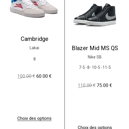
Cambridge
Blazer Mid MS QS
Lakai
Nike SB
8
7-5
8
10-5
11-5
●
●
●
100.00
€
60.00
€
L
L
e
e
110.00
€
75.00
€
L
L
p
p
e
e
r
r
p
p
i
i
r
r
x
x
i
i
i
a
x
x
n
c
i
a
i
t
Choix des options
n
c
t
u
C
i
t
Choix des options
i
e
e