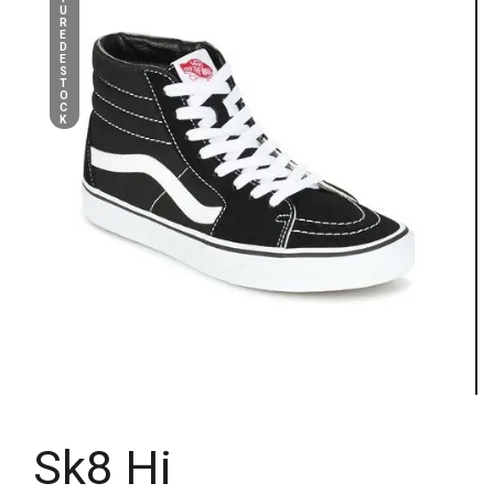
U
R
E
D
E
S
T
O
C
K
Sk8 Hi