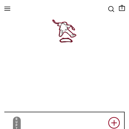
0
R
U
P
T