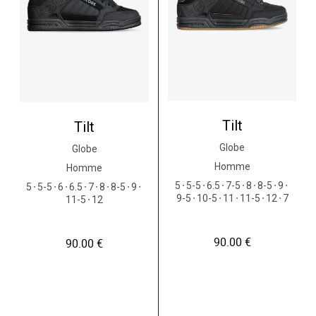
r
s
.
s
i
0
€
v
e
0
.
a
u
r
r
€
i
s
.
a
v
t
a
i
r
o
i
Tilt
Tilt
n
a
s
t
Globe
Globe
.
i
L
Homme
Homme
o
e
n
5
5-5
6.5
7-5
8
8-5
9
5
5-5
6
6.5
7
8
8-5
9
●
●
●
●
●
●
●
●
●
●
●
●
●
●
●
s
s
9-5
10-5
11
11-5
12
7
11-5
12
●
●
●
●
●
●
o
.
p
L
t
e
90.00
€
90.00
€
i
s
o
o
n
p
s
t
p
i
e
o