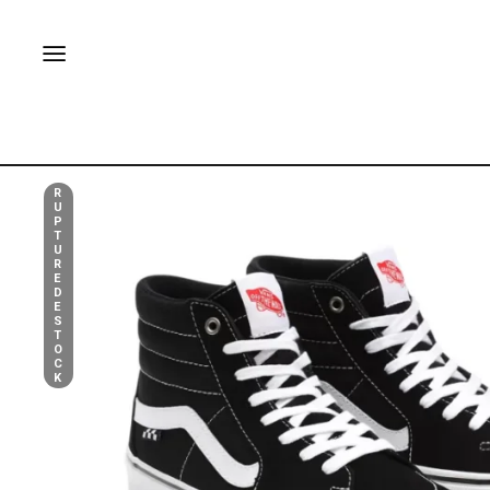
R
U
P
T
U
R
E
D
E
S
T
O
C
K