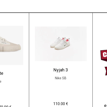
Nyjah 3
te
Nike SB
e
110.00
€
e
L
L