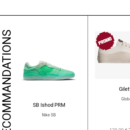
NOS RECOMMANDATIONS
PROMO
Gilet
Glob
SB Ishod PRM
Nike SB