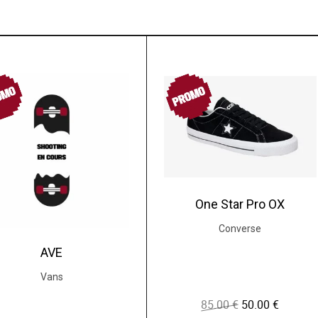
OMO
PROMO
One Star Pro OX
Converse
AVE
Vans
85.00
€
50.00
€
L
L