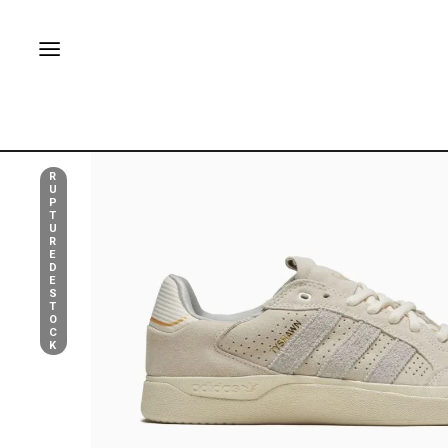
R
U
P
T
U
R
E
D
E
S
T
O
C
K