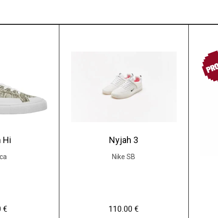
PR
 Hi
Nyjah 3
ca
Nike SB
0
€
110.00
€