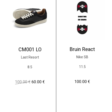
Bruin React
CM001 LO
Nike SB
Last Resort
11.5
8.5
100.00
€
100.00
€
60.00
€
L
L
e
e
p
p
r
r
i
i
x
x
i
a