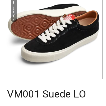
E
D
E
S
T
O
C
K
VM001 Suede LO