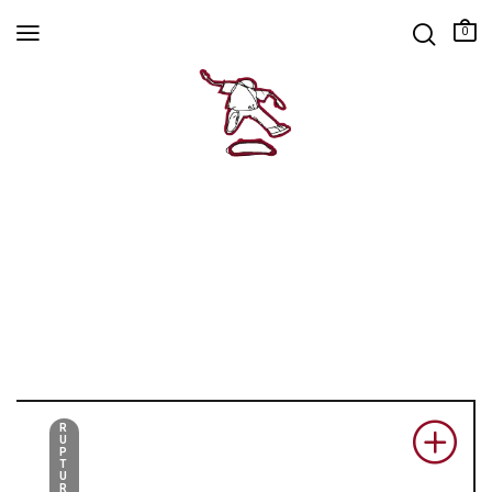
0
R
U
P
T
U
R