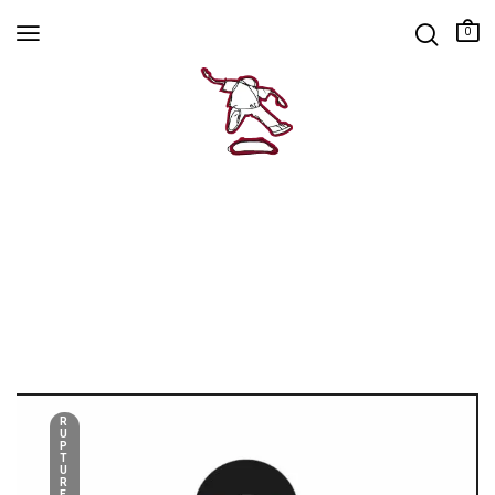
0
R
U
P
T
U
R
E