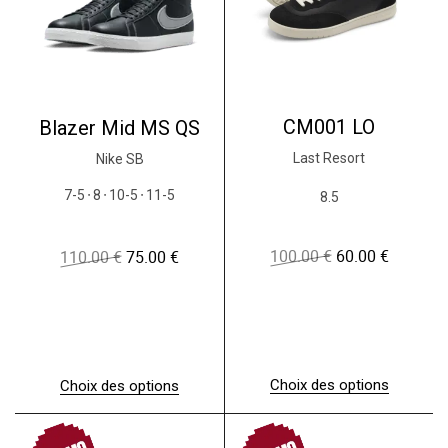
CM001 LO
Blazer Mid MS QS
Last Resort
Nike SB
7-5
8
10-5
11-5
8.5
●
●
●
100.00
€
60.00
€
110.00
€
75.00
€
L
L
L
L
e
e
e
e
p
p
p
p
r
r
r
r
i
i
i
i
x
x
x
x
i
a
i
a
n
c
n
c
Choix des options
Choix des options
i
t
i
t
C
C
t
u
t
u
e
e
PROMO
PROMO
i
e
i
e
p
p