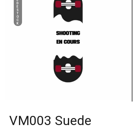
D
E
S
T
O
C
K
VM003 Suede