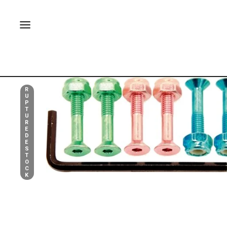
R
U
P
T
U
R
E
D
E
S
T
O
C
K