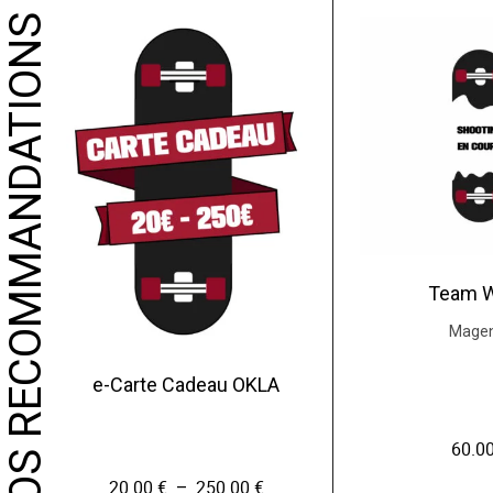
NOS RECOMMANDATIONS
Team 
Mage
e-Carte Cadeau OKLA
60.0
20.00
€
250.00
€
P
–