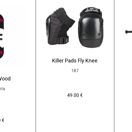
Killer Pads Fly Knee
187
Wood
nta
49.00
€
0
€