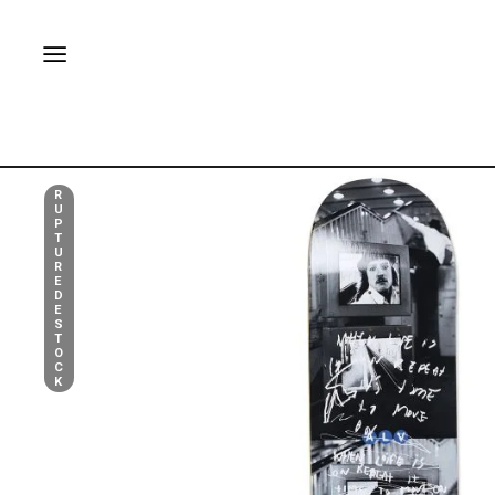
R
U
P
T
U
R
E
D
E
S
T
O
C
K