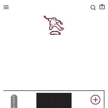
0
R
U
P
T
U