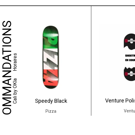
NOS RECOMMANDATIONS
Horaires
Cali by OKla
Venture Poli
Speedy Black
Ventu
Pizza