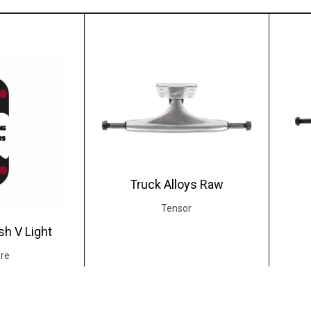
Truck Alloys Raw
Tensor
sh V Light
re
18.00
€