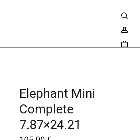
0
Elephant Mini
Complete
7.87×24.21
105.00
€