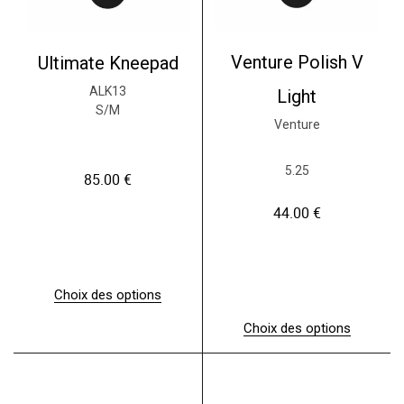
Venture Polish V
Ultimate Kneepad
ALK13
Light
S/M
Venture
5.25
85.00
€
44.00
€
Choix des options
C
e
Choix des options
p
C
r
e
o
p
d
r