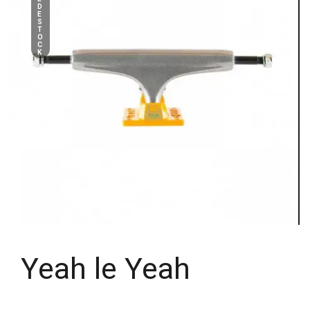
D
E
S
T
O
C
K
Yeah le Yeah