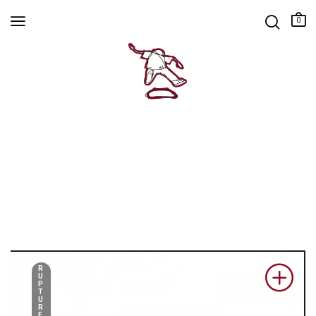
0
R
U
P
T
U
R
E