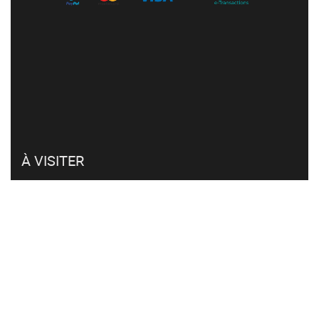
À VISITER
Mon compte
Retour et remboursement
Click & collect
FAQ
CVG et RGPD