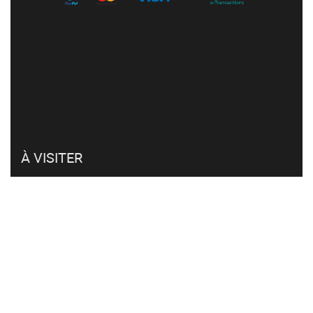
À VISITER
Mon compte
Retour et remboursement
Click & collect
FAQ
CVG et RGPD