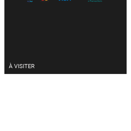
À VISITER
Mon compte
Retour et remboursement
Click & collect
FAQ
CVG et RGPD