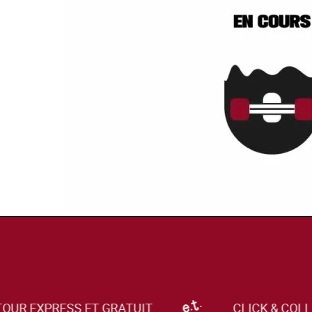
UR EXPRESS ET GRATUIT
CLICK & COLLE