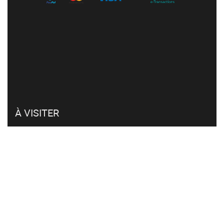
À VISITER
Mon compte
Retour et remboursement
Click & collect
FAQ
CVG et RGPD