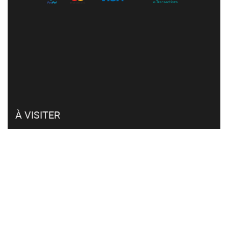
À VISITER
Mon compte
Retour et remboursement
Click & collect
FAQ
CVG et RGPD