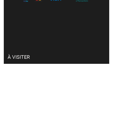
À VISITER
Mon compte
Retour et remboursement
Click & collect
FAQ
CVG et RGPD